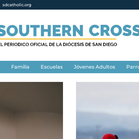
sdcatholic.org
s
Familia
Escuelas
Jóvenes Adultos
Parr