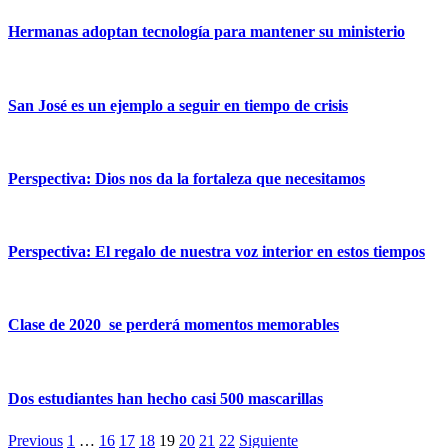
Hermanas adoptan tecnología para mantener su ministerio
San José es un ejemplo a seguir en tiempo de crisis
Perspectiva: Dios nos da la fortaleza que necesitamos
Perspectiva: El regalo de nuestra voz interior en estos tiempos
Clase de 2020 se perderá momentos memorables
Dos estudiantes han hecho casi 500 mascarillas
Previous
1
…
16
17
18
19
20
21
22
Siguiente