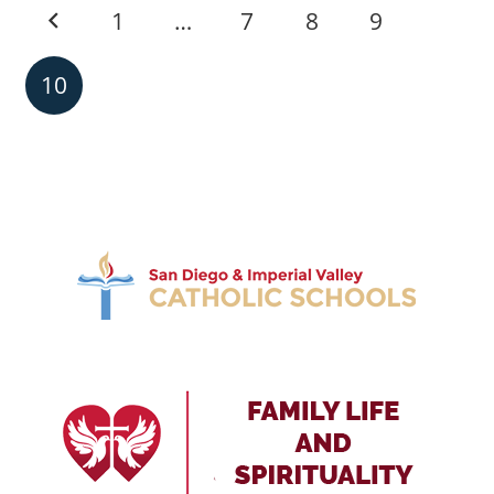
1
…
7
8
9
10