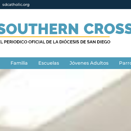
sdcatholic.org
s
Familia
Escuelas
Jóvenes Adultos
Parr