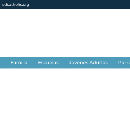
sdcatholic.org
s
Familia
Escuelas
Jóvenes Adultos
Parr