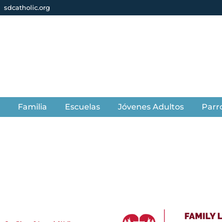
sdcatholic.org
s
Familia
Escuelas
Jóvenes Adultos
Parr