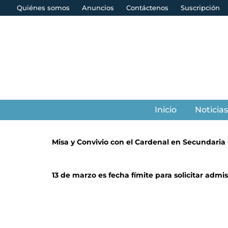
Quiénes somos
Anuncios
Contáctenos
Suscripción
Inicio
Noticia
Misa y Convivio con el Cardenal en Secundaria 
13 de marzo es fecha fímite para solicitar admi