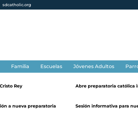
sdcatholic.org
s
Familia
Escuelas
Jóvenes Adultos
Parr
Cristo Rey
Abre preparatoria católica
sión a nueva preparatoria
Sesión informativa para nu