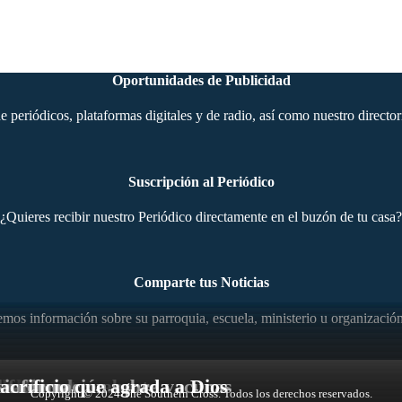
Oportunidades de Publicidad
periódicos, plataformas digitales y de radio, así como nuestro director
Suscripción al Periódico
¿Quieres recibir nuestro Periódico directamente en el buzón de tu casa?
Comparte tus Noticias
os información sobre su parroquia, escuela, ministerio u organización
ición 1
del Aborto
 fallo sobre aborto
 nacional
desinformación sobre vacunas
acrificio que agrada a Dios
Copyright © 2024 The Southern Cross. Todos los derechos reservados.