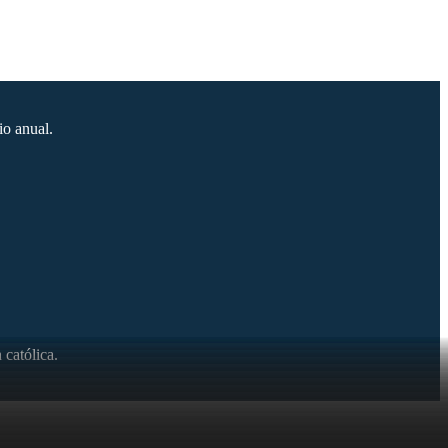
io anual.
 católica.