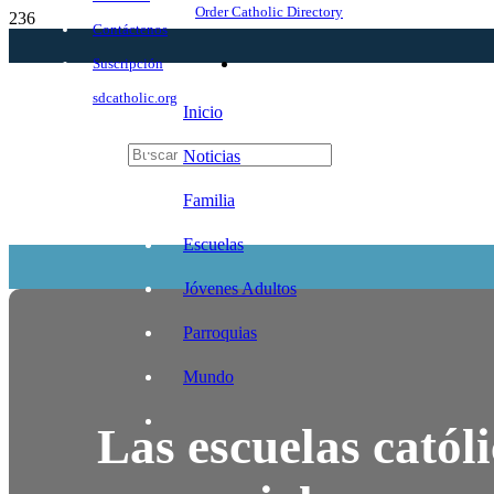
Order Catholic Directory
Contáctenos
Suscripción
sdcatholic.org
Inicio
Noticias
Familia
Escuelas
Jóvenes Adultos
Parroquias
Mundo
Las escuelas catól