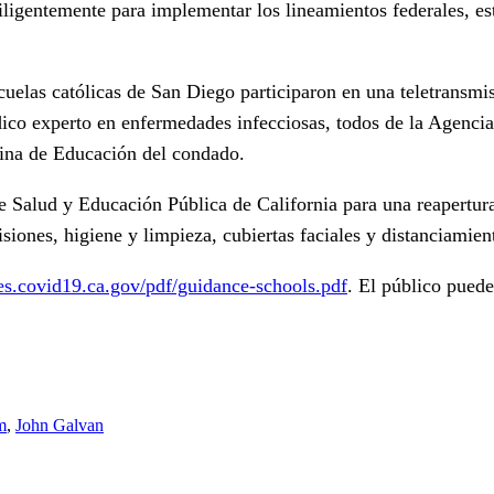
diligentemente para implementar los lineamientos federales, e
scuelas católicas de San Diego participaron en una teletransmi
médico experto en enfermedades infecciosas, todos de la Agen
cina de Educación del condado.
 Salud y Educación Pública de California para una reapertura 
ones, higiene y limpieza, cubiertas faciales y distanciamient
iles.covid19.ca.gov/pdf/guidance-schools.pdf
. El público puede
m
,
John Galvan