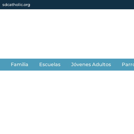
sdcatholic.org
s
Familia
Escuelas
Jóvenes Adultos
Parr