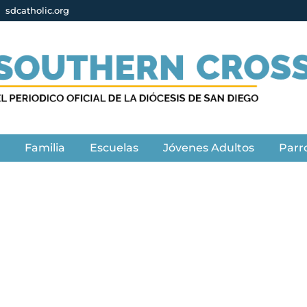
sdcatholic.org
s
Familia
Escuelas
Jóvenes Adultos
Parr