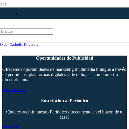
Escuelas Católicas Abrirán Sus Puertas el 29 de Enero 4 de
Febrero
Order Catholic Directory
Oportunidades de Publicidad
Ofrecemos oportunidades de marketing multimedia bilingüe a través
de periódicos, plataformas digitales y de radio, así como nuestro
directorio anual.
Aprende más
Suscripción al Periódico
¿Quieres recibir nuestro Periódico directamente en el buzón de tu
casa?
Suscribir