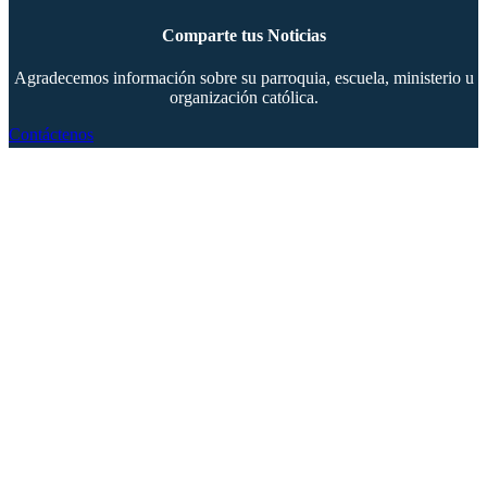
Comparte tus Noticias
Agradecemos información sobre su parroquia, escuela, ministerio u
organización católica.
Contáctenos
Copyright © 2024 The Southern Cross. Todos los derechos reservados.
Este material no puede publicarse, transmitirse, reescribirse ni redistribuirse.