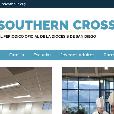
sdcatholic.org
s
Familia
Escuelas
Jóvenes Adultos
Parr