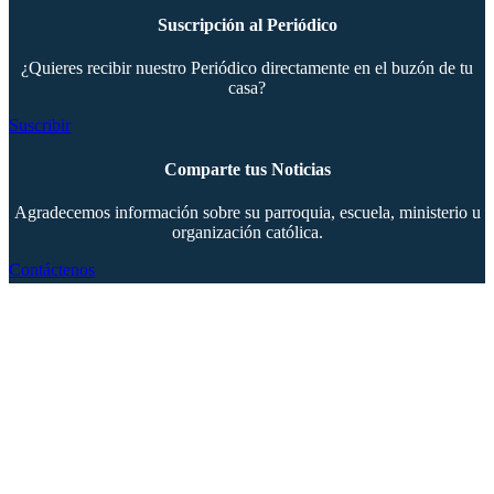
Suscripción al Periódico
¿Quieres recibir nuestro Periódico directamente en el buzón de tu
casa?
Suscribir
Comparte tus Noticias
Agradecemos información sobre su parroquia, escuela, ministerio u
organización católica.
Contáctenos
Copyright © 2024 The Southern Cross. Todos los derechos reservados.
Este material no puede publicarse, transmitirse, reescribirse ni redistribuirse.