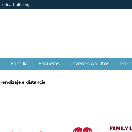
sdcatholic.org
s
Familia
Escuelas
Jóvenes Adultos
Parr
rendizaje a distancia