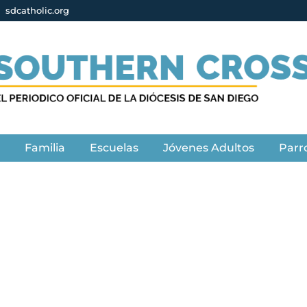
sdcatholic.org
s
Familia
Escuelas
Jóvenes Adultos
Parr