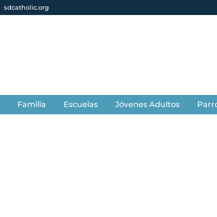
sdcatholic.org
s
Familia
Escuelas
Jóvenes Adultos
Parr