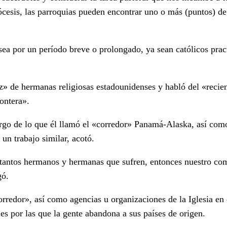
sis, las parroquias pueden encontrar uno o más (puntos) de sa
 sea por un período breve o prolongado, ya sean católicos prac
caz» de hermanas religiosas estadounidenses y habló del «recie
ontera».
 largo de lo que él llamó el «corredor» Panamá-Alaska, así 
n trabajo similar, acotó.
a tantos hermanos y hermanas que sufren, entonces nuestro comp
gó.
orredor», así como agencias u organizaciones de la Iglesia en
nes por las que la gente abandona a sus países de origen.