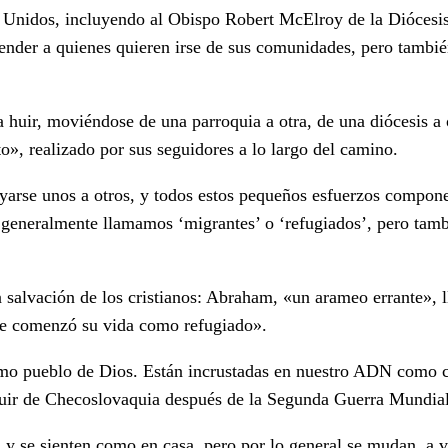
dos Unidos, incluyendo al Obispo Robert McElroy de la Dióce
nder a quienes quieren irse de sus comunidades, pero también
 huir, moviéndose de una parroquia a otra, de una diócesis a 
o», realizado por sus seguidores a lo largo del camino.
oyarse unos a otros, y todos estos pequeños esfuerzos compo
generalmente llamamos ‘migrantes’ o ‘refugiados’, pero tambi
la salvación de los cristianos: Abraham, «un arameo errante»,
nte comenzó su vida como refugiado».
omo pueblo de Dios. Están incrustadas en nuestro ADN como c
 huir de Checoslovaquia después de la Segunda Guerra Mundial
 y se sienten como en casa, pero por lo general se mudan, a 