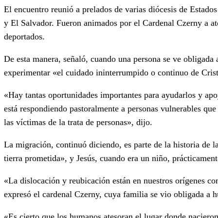
El encuentro reunió a prelados de varias diócesis de Esta
y El Salvador. Fueron animados por el Cardenal Czerny a ate
deportados.
De esta manera, señaló, cuando una persona se ve obligada a
experimentar «el cuidado ininterrumpido o continuo de Crist
«Hay tantas oportunidades importantes para ayudarlos y ap
está respondiendo pastoralmente a personas vulnerables que 
las víctimas de la trata de personas», dijo.
La migración, continuó diciendo, es parte de la historia de 
tierra prometida», y Jesús, cuando era un niño, prácticame
«La dislocación y reubicación están en nuestros orígenes c
expresó el cardenal Czerny, cuya familia se vio obligada a
«Es cierto que los humanos atesoran el lugar donde nacieron