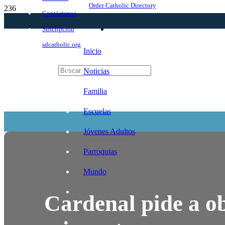
Order Catholic Directory
Contáctenos
Suscripción
sdcatholic.org
Inicio
Noticias
Familia
Escuelas
Jóvenes Adultos
Parroquias
Mundo
Cardenal pide a ob